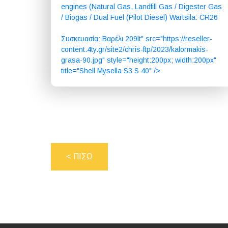
engines (Natural Gas, Landfill Gas / Digester Gas
/ Biogas / Dual Fuel (Pilot Diesel) Wartsila: CR26
Συσκευασία: Βαρέλι 209lt" src="https://reseller-
content.4ty.gr/site2/chris-ftp/2023/kalormakis-
grasa-90.jpg" style="height:200px; width:200px"
title="Shell Mysella S3 S 40" />
< ΠΙΣΩ