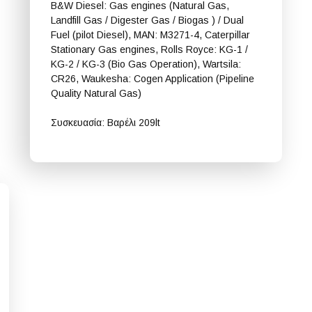
B&W Diesel: Gas engines (Natural Gas,
Landfill Gas / Digester Gas / Biogas ) / Dual
Fuel (pilot Diesel), MAN: M3271-4, Caterpillar
Stationary Gas engines, Rolls Royce: KG-1 /
KG-2 / KG-3 (Bio Gas Operation), Wartsila:
CR26, Waukesha: Cogen Application (Pipeline
Quality Natural Gas)
Συσκευασία: Βαρέλι 209lt
Shell Mysella S5 S 40