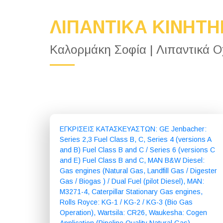
ΛΙΠΑΝΤΙΚΑ ΚΙΝΗΤΗ
Καλορμάκη Σοφία | Λιπαντικά 
ΕΓΚΡΙΣΕΙΣ ΚΑΤΑΣΚΕΥΑΣΤΩΝ: GE Jenbacher:
Series 2,3 Fuel Class B, C, Series 4 (versions A
and B) Fuel Class B and C / Series 6 (versions C
and E) Fuel Class B and C, MAN B&W Diesel:
Gas engines (Natural Gas, Landfill Gas / Digester
Gas / Biogas ) / Dual Fuel (pilot Diesel), MAN:
M3271-4, Caterpillar Stationary Gas engines,
Rolls Royce: KG-1 / KG-2 / KG-3 (Bio Gas
Operation), Wartsila: CR26, Waukesha: Cogen