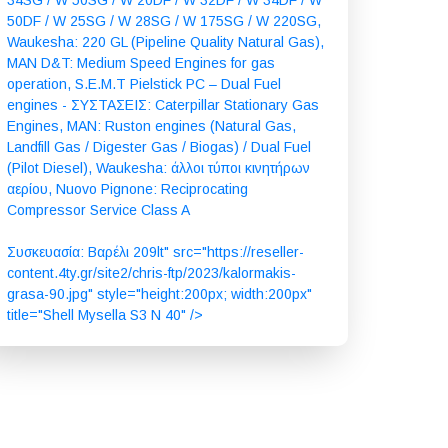
34SG / W 50SG / W 20DF / W 32DF / W 34DF / W
50DF / W 25SG / W 28SG / W 175SG / W 220SG,
Waukesha: 220 GL (Pipeline Quality Natural Gas),
MAN D&T: Medium Speed Engines for gas
operation, S.E.M.T Pielstick PC – Dual Fuel
engines - ΣΥΣΤΑΣΕΙΣ: Caterpillar Stationary Gas
Engines, MAN: Ruston engines (Natural Gas,
Landfill Gas / Digester Gas / Biogas) / Dual Fuel
(Pilot Diesel), Waukesha: άλλοι τύποι κινητήρων
αερίου, Nuovo Pignone: Reciprocating
Compressor Service Class A
Συσκευασία: Βαρέλι 209lt" src="https://reseller-
content.4ty.gr/site2/chris-ftp/2023/kalormakis-
grasa-90.jpg" style="height:200px; width:200px"
title="Shell Mysella S3 N 40" />