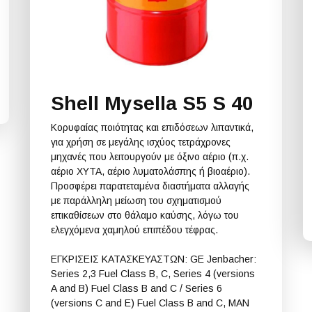
Shell Mysella S5 S 40
Κορυφαίας ποιότητας και επιδόσεων λιπαντικά,
για χρήση σε μεγάλης ισχύος τετράχρονες
μηχανές που λειτουργούν με όξινο αέριο (π.χ.
αέριο ΧΥΤΑ, αέριο λυματολάσπης ή βιοαέριο).
Προσφέρει παρατεταμένα διαστήματα αλλαγής
με παράλληλη μείωση του σχηματισμού
επικαθίσεων στο θάλαμο καύσης, λόγω του
ελεγχόμενα χαμηλού επιπέδου τέφρας.
ΕΓΚΡΙΣΕΙΣ ΚΑΤΑΣΚΕΥΑΣΤΩΝ: GE Jenbacher:
Series 2,3 Fuel Class B, C, Series 4 (versions
A and B) Fuel Class B and C / Series 6
(versions C and E) Fuel Class B and C, MAN