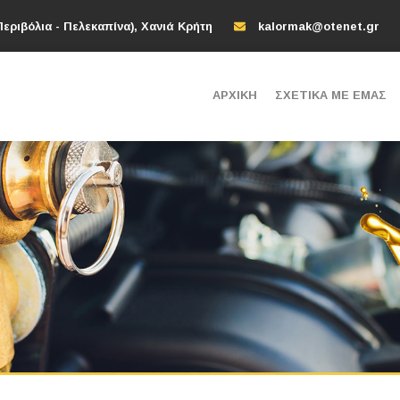
εριβόλια - Πελεκαπίνα), Χανιά Κρήτη
kalormak@otenet.gr
ΑΡΧΙΚΗ
ΣΧΕΤΙΚΆ ΜΕ ΕΜΆΣ